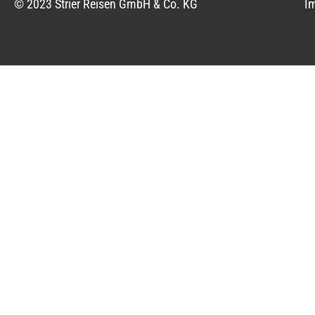
© 2023 Strier Reisen GmbH & Co. KG
I