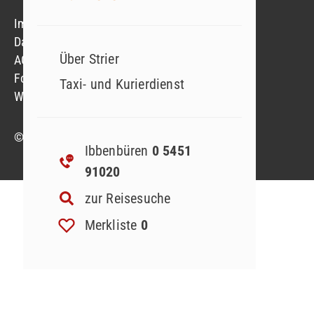
Impressum
Datenschutzerklärung
Über Strier
AGB
Formblatt
Taxi- und Kurierdienst
Widerruf Reiseversicherung
© 2023 Strier Reisen GmbH & Co. KG
Ibbenbüren
0 5451
91020
zur Reisesuche
Merkliste
0