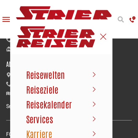
Reiseanmeldung
Bäumerstraße 9–11 | 49477 Ibbenbüren
+49 5451 91020
info@strier.de
Abfahrt der Busse
Reisewelten
Maybachstraße 22 | Gewerbegebiet Süd
+49 5451 1056
Reiseziele
Google Maps
Reisekalender
Service-Hotline Mo.–Fr. 09.00–18.00 Uhr
Services
Karriere
FOLGEN SIE UNS
Folgen sie uns
Folgen sie uns