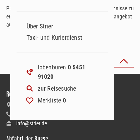
Passen Sie Ihre Suchparameter an, um Suchergebnisse zu
erhalten. Oder lassen Sie sich von unserem Reiseangebot
auf der Startseite inspirieren!
Über Strier
Taxi- und Kurierdienst
Seite
1
von
Zurück zum Seitenanfang
Ibbenbüren
0 5451
91020
zur Reisesuche
Reiseanmeldung
Merkliste
0
Bäumerstraße 9–11 | 49477 Ibbenbüren
+49 5451 91020
info@strier.de
Abfahrt der Busse