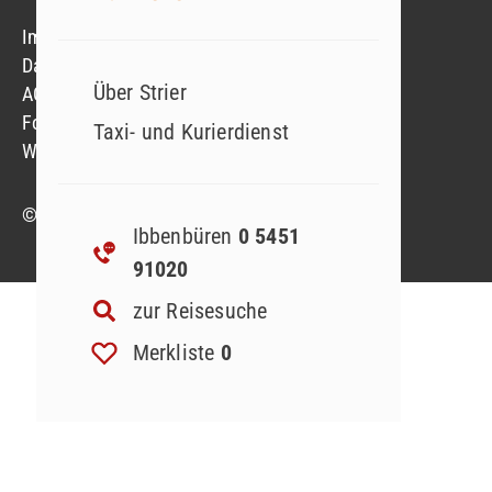
Impressum
Datenschutzerklärung
Über Strier
AGB
Formblatt
Taxi- und Kurierdienst
Widerruf Reiseversicherung
© 2023 Strier Reisen GmbH & Co. KG
Ibbenbüren
0 5451
91020
zur Reisesuche
Merkliste
0