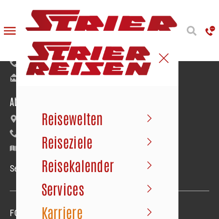
Reiseanmeldung
Bäumerstraße 9–11 | 49477 Ibbenbüren
+49 5451 91020
info@strier.de
Abfahrt der Busse
Reisewelten
Maybachstraße 22 | Gewerbegebiet Süd
+49 5451 1056
Reiseziele
Google Maps
Reisekalender
Service-Hotline Mo.–Fr. 09.00–18.00 Uhr
Services
Karriere
FOLGEN SIE UNS
Folgen sie uns
Folgen sie uns