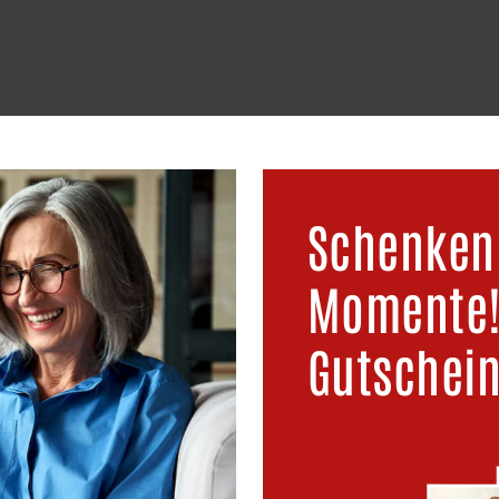
Oldie mieten
Busse mieten
Schenken
Momente! 
Gutschein