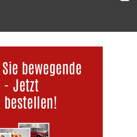
Taxi-/Kurierdienst
 Sie bewegende
- Jetzt
 bestellen!