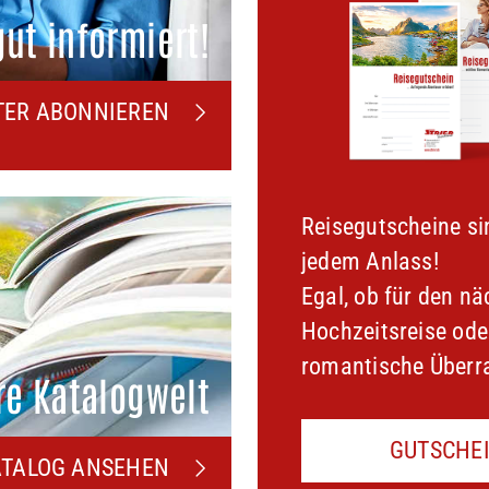
gut informiert!
TER ABONNIEREN
Reisegutscheine si
jedem Anlass!
Egal, ob für den nä
Hochzeitsreise ode
romantische Überra
re Katalogwelt
GUTSCHE
ATALOG ANSEHEN