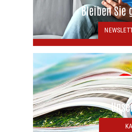
Bleiben Sie 
NEWSLET
Unse
K