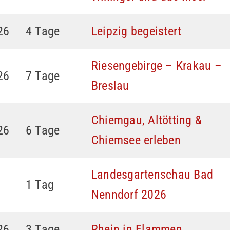
26
4 Tage
Leipzig begeistert
Riesengebirge – Krakau –
26
7 Tage
Breslau
Chiemgau, Altötting &
26
6 Tage
Chiemsee erleben
Landesgartenschau Bad
1 Tag
Nenndorf 2026
26
3 Tage
Rhein in Flammen