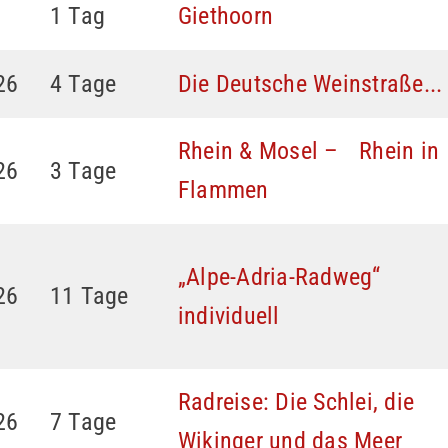
1 Tag
Giethoorn
26
4 Tage
Die Deutsche Weinstraße...
Rhein & Mosel – Rhein in
26
3 Tage
Flammen
„Alpe-Adria-Radweg“
26
11 Tage
individuell
Radreise: Die Schlei, die
26
7 Tage
Wikinger und das Meer