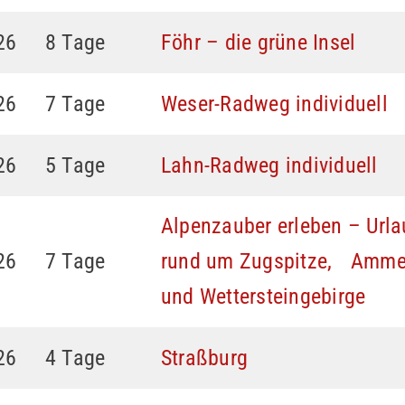
26
8 Tage
Föhr – die grüne Insel
26
7 Tage
Weser-Radweg individuell
26
5 Tage
Lahn-Radweg individuell
Alpenzauber erleben – Urla
26
7 Tage
rund um Zugspitze, Amme
und Wettersteingebirge
26
4 Tage
Straßburg