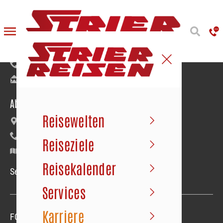
Reiseanmeldung
Bäumerstraße 9–11 | 49477 Ibbenbüren
+49 5451 91020
info@strier.de
Abfahrt der Busse
Reisewelten
Maybachstraße 22 | Gewerbegebiet Süd
+49 5451 1056
Reiseziele
Google Maps
Reisekalender
Service-Hotline Mo.–Fr. 09.00–18.00 Uhr
Services
Karriere
FOLGEN SIE UNS
Folgen sie uns
Folgen sie uns