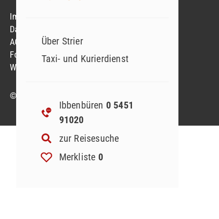
Impressum
Datenschutzerklärung
Über Strier
AGB
Formblatt
Taxi- und Kurierdienst
Widerruf Reiseversicherung
© 2023 Strier Reisen GmbH & Co. KG
Ibbenbüren
0 5451
91020
zur Reisesuche
Merkliste
0