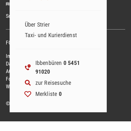
Google Maps
Service-Hotline Mo.–Fr. 09.00–18.00 Uhr
Über Strier
Taxi- und Kurierdienst
FOLGEN SIE UNS
Folgen sie uns
Folgen sie uns
Impressum
Ibbenbüren
0 5451
Datenschutzerklärung
91020
AGB
Formblatt
zur Reisesuche
Widerruf Reiseversicherung
Merkliste
0
© 2023 Strier Reisen GmbH & Co. KG