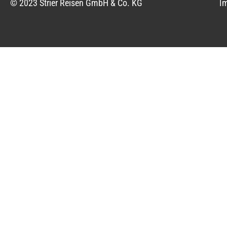
© 2023 Strier Reisen GmbH & Co. KG
I