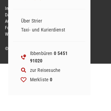
Impressum
Datenschutzerklärung
Über Strier
AGB
Formblatt
Taxi- und Kurierdienst
Widerruf Reiseversicherung
© 2023 Strier Reisen GmbH & Co. KG
Ibbenbüren
0 5451
91020
zur Reisesuche
Merkliste
0