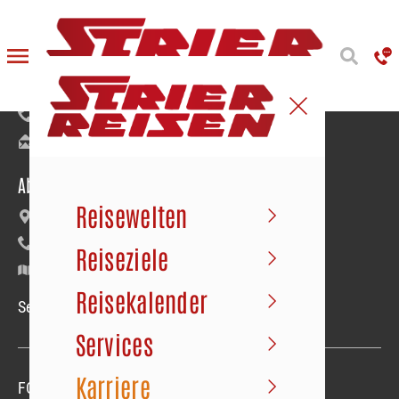
Reiseanmeldung
Bäumerstraße 9–11 | 49477 Ibbenbüren
+49 5451 91020
info@strier.de
Abfahrt der Busse
Reisewelten
Maybachstraße 22 | Gewerbegebiet Süd
+49 5451 1056
Reiseziele
Google Maps
Reisekalender
Service-Hotline Mo.–Fr. 09.00–18.00 Uhr
Services
Karriere
FOLGEN SIE UNS
Folgen sie uns
Folgen sie uns