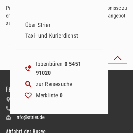
Passen Sie Ihre Suchparameter an, um Suchergebnisse zu
erhalten. Oder lassen Sie sich von unserem Reiseangebot
auf der Startseite inspirieren!
Über Strier
Taxi- und Kurierdienst
Seite
1
von
Zurück zum Seitenanfang
Ibbenbüren
0 5451
91020
zur Reisesuche
Reiseanmeldung
Merkliste
0
Bäumerstraße 9–11 | 49477 Ibbenbüren
+49 5451 91020
info@strier.de
Abfahrt der Busse