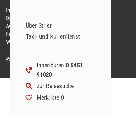
Impressum
Datenschutzerklärung
Über Strier
AGB
Formblatt
Taxi- und Kurierdienst
Widerruf Reiseversicherung
© 2023 Strier Reisen GmbH & Co. KG
Ibbenbüren
0 5451
91020
zur Reisesuche
Merkliste
0