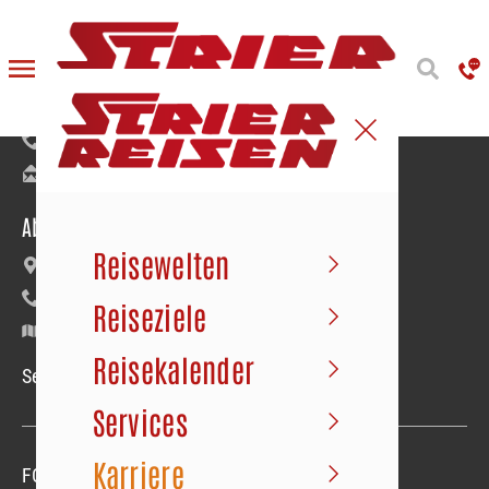
Reiseanmeldung
Bäumerstraße 9–11 | 49477 Ibbenbüren
+49 5451 91020
info@strier.de
Abfahrt der Busse
Reisewelten
Maybachstraße 22 | Gewerbegebiet Süd
+49 5451 1056
Reiseziele
Google Maps
Reisekalender
Service-Hotline Mo.–Fr. 09.00–18.00 Uhr
Services
Karriere
FOLGEN SIE UNS
Folgen sie uns
Folgen sie uns