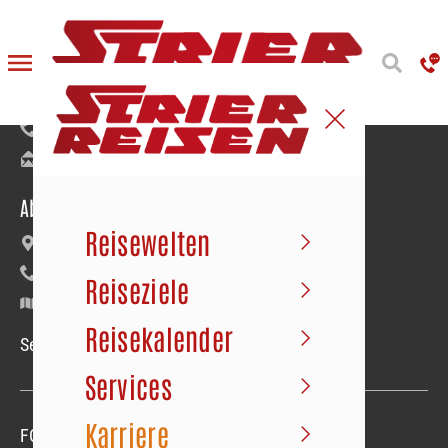
Reiseanmeldung
Bäumerstraße 9–11 | 49477 Ibbenbüren
+49 5451 91020
info@strier.de
Abfahrt der Busse
Reisewelten
Maybachstraße 22 | Gewerbegebiet Süd
+49 5451 1056
Reiseziele
Google Maps
Reisekalender
Service-Hotline Mo.–Fr. 09.00–18.00 Uhr
Services
Karriere
FOLGEN SIE UNS
Folgen sie uns
Folgen sie uns