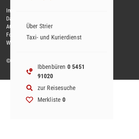
Impressum
Datenschutzerklärung
Über Strier
AGB
Formblatt
Taxi- und Kurierdienst
Widerruf Reiseversicherung
© 2023 Strier Reisen GmbH & Co. KG
Ibbenbüren
0 5451
91020
zur Reisesuche
Merkliste
0