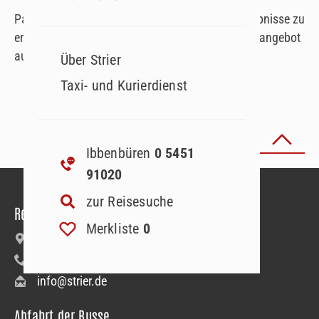
Passen Sie Ihre Suchparameter an, um Suchergebnisse zu
erhalten. Oder lassen Sie sich von unserem Reiseangebot
auf der Startseite inspirieren!
Über Strier
Taxi- und Kurierdienst
Seite
1
von
Zurück zum Seitenanfang
Ibbenbüren
0 5451
91020
zur Reisesuche
Reiseanmeldung
Merkliste
0
Bäumerstraße 9–11 | 49477 Ibbenbüren
+49 5451 91020
info@strier.de
Abfahrt der Busse